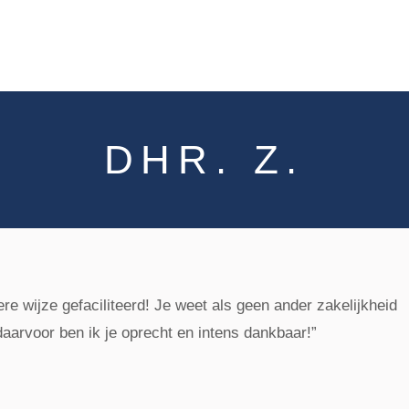
Over
Kosten
Blog
Condoleanceregister
DHR. Z.
ere wijze gefaciliteerd! Je weet als geen ander zakelijkheid
aarvoor ben ik je oprecht en intens dankbaar!”