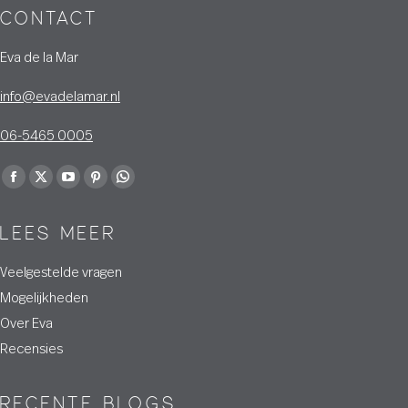
Amstelveen
CONTACT
Eva de la Mar
info@evadelamar.nl
06-5465 0005
Vind ons op:
Facebook
X
YouTube
Pinterest
Whatsapp
page
page
page
page
page
LEES MEER
opens
opens
opens
opens
opens
in
in
in
in
in
Veelgestelde vragen
new
new
new
new
new
Mogelijkheden
window
window
window
window
window
Over Eva
Recensies
RECENTE BLOGS