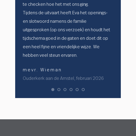
te checken hoe het met ons ging.
allemaal g
Tijdens de uitvaart heeft Eva het openings-
werden wij 
en slotwoord namens de familie
mijn moeder
uitgesproken (op ons verzoek) en houdt het
en liefdevo
tijdschema goed in de gaten en doet dit op
neemt je vo
een heel fijne en vriendelijke wijze. We
het proces 
hebben veel steun ervaren.
de uitvaart
branding d
mevr. Wieman
zo’n versch
Ouderkerk aan de Amstel, februari 2026
mijn vader
twijfel: gel
dit proces 
Eva, dankzi
terug op tw
fam. va