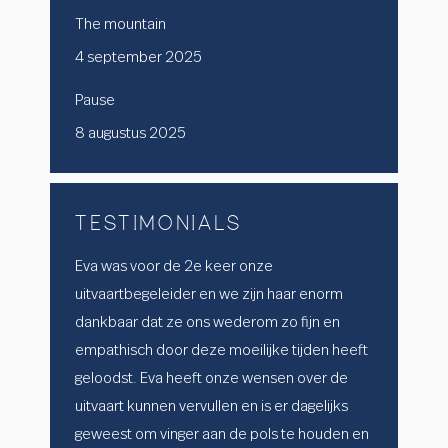
The mountain
4 september 2025
Pause
8 augustus 2025
TESTIMONIALS
lijk,
Eva was voor de 2e keer onze
Als het da
 het maken
uitvaartbegeleider en we zijn haar enorm
moet de uit
Ik zou haar
dankbaar dat ze ons wederom zo fijn en
gun ik je v
empathisch door deze moeilijke tijden heeft
Het is bijn
geloodst. Eva heeft onze wensen over de
elkaar krij
uitvaart kunnen vervullen en is er dagelijks
eigenlijk al
geweest om vinger aan de pols te houden en
telefoonges