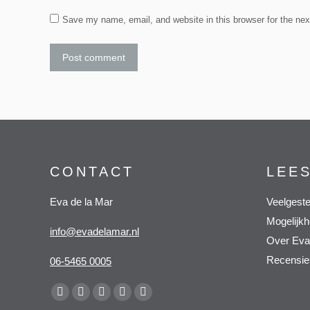
Save my name, email, and website in this browser for the ne
Post comment
CONTACT
LEE
Eva de la Mar
Veelgeste
Mogelijk
info@evadelamar.nl
Over Eva
Recensie
06-5465 0005
Vind ons op:
Facebook
X
YouTube
Pinterest
Whatsapp