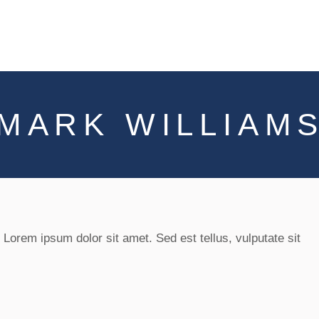
Over
Kosten
Blog
Condoleanceregister
MARK WILLIAM
. Lorem ipsum dolor sit amet. Sed est tellus, vulputate sit