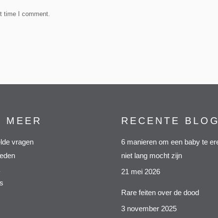
xt time I comment.
S MEER
RECENTE BLO
lde vragen
6 manieren om een baby te ere
heden
niet lang mocht zijn
21 mei 2026
s
Rare feiten over de dood
3 november 2025