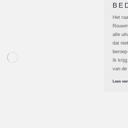
BE
Het raa
Rouwme
alle ui
dat nie
beroep 
Ik krij
van de
Lees ver