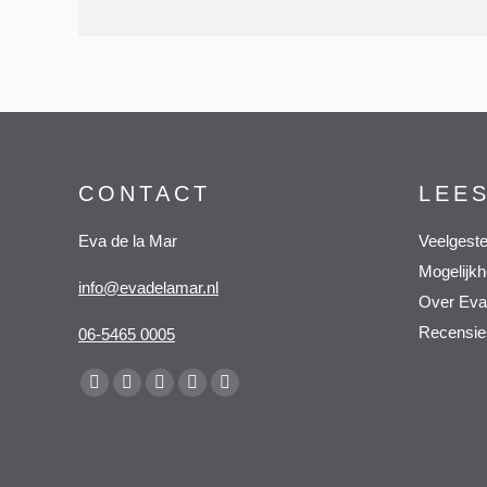
CONTACT
LEE
Eva de la Mar
Veelgeste
Mogelijk
info@evadelamar.nl
Over Eva
Recensie
06-5465 0005
Vind ons op:
Facebook
X
YouTube
Pinterest
Whatsapp
page
page
page
page
page
opens
opens
opens
opens
opens
in
in
in
in
in