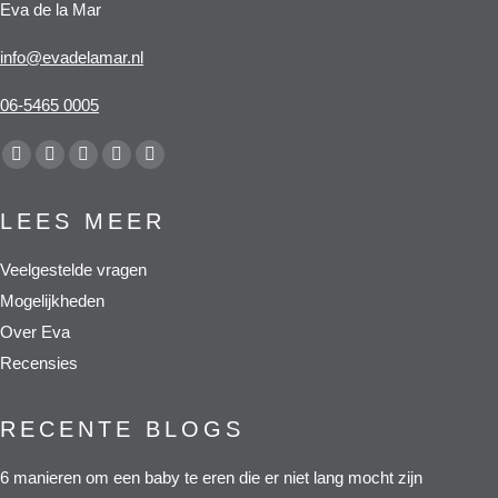
Eva de la Mar
info@evadelamar.nl
06-5465 0005
Vind ons op:
Facebook
X
YouTube
Pinterest
Whatsapp
page
page
page
page
page
LEES MEER
opens
opens
opens
opens
opens
in
in
in
in
in
Veelgestelde vragen
new
new
new
new
new
Mogelijkheden
window
window
window
window
window
Over Eva
Recensies
RECENTE BLOGS
6 manieren om een baby te eren die er niet lang mocht zijn