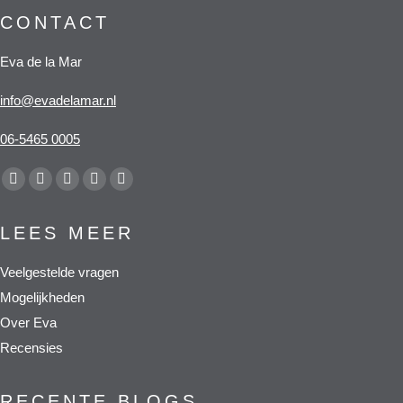
CONTACT
Eva de la Mar
info@evadelamar.nl
06-5465 0005
Vind ons op:
Facebook
X
YouTube
Pinterest
Whatsapp
page
page
page
page
page
LEES MEER
opens
opens
opens
opens
opens
in
in
in
in
in
Veelgestelde vragen
new
new
new
new
new
Mogelijkheden
window
window
window
window
window
Over Eva
Recensies
RECENTE BLOGS